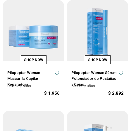
Pilopeptan Woman
Pilopeptan Woman Sérum
Mascarilla Capilar
Potenciador de Pestañas
Reparadora
y Cejas
Cabello y uñas
Cabello y uñas
$
1.956
$
2.892