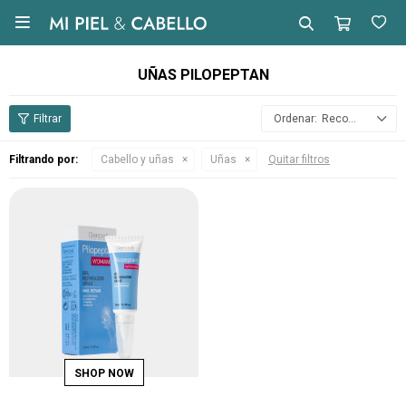

UÑAS PILOPEPTAN
Recomendados
Filtrando por:
Cabello y uñas
Uñas
Quitar filtros