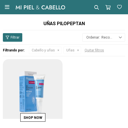

UÑAS PILOPEPTAN
Recomendados
Filtrando por:
Cabello y uñas
Uñas
Quitar filtros