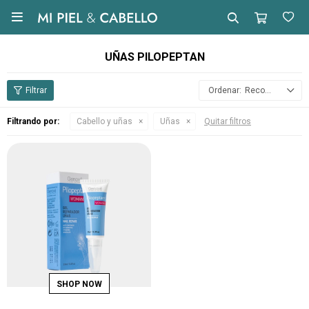

UÑAS PILOPEPTAN
Recomendados
Filtrando por:
Cabello y uñas
Uñas
Quitar filtros