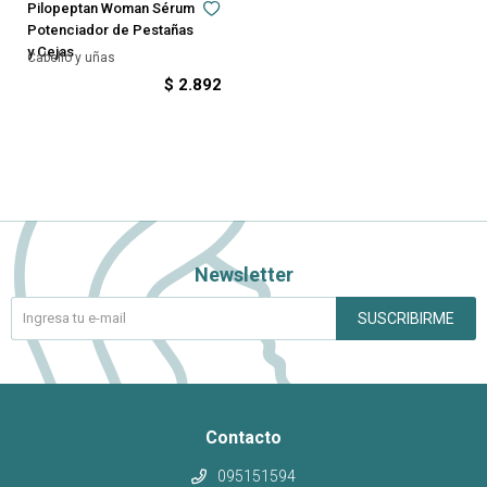
Pilopeptan Woman Sérum
Potenciador de Pestañas
y Cejas
Cabello y uñas
$
2.892
Newsletter
SUSCRIBIRME
Contacto
095151594