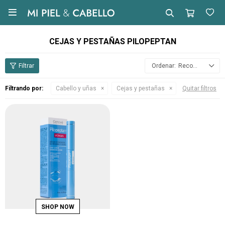

CEJAS Y PESTAÑAS PILOPEPTAN
Recomendados
Filtrando por:
Cabello y uñas
Cejas y pestañas
Quitar filtros