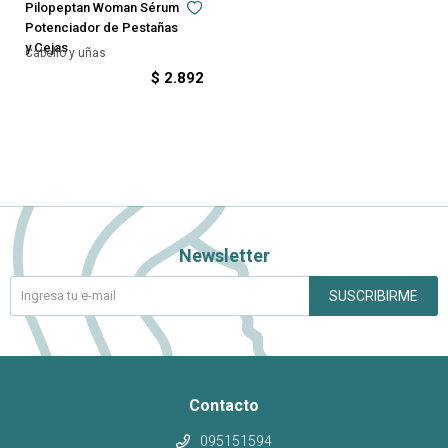
Pilopeptan Woman Sérum
Potenciador de Pestañas
y Cejas
Cabello y uñas
$
2.892
Newsletter
SUSCRIBIRME
Contacto
095151594