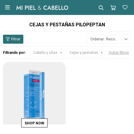

CEJAS Y PESTAÑAS PILOPEPTAN
Recomendados
Filtrando por:
Cabello y uñas
Cejas y pestañas
Quitar filtros