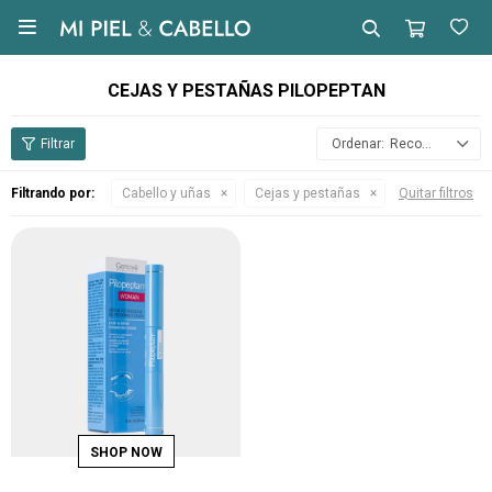

CEJAS Y PESTAÑAS PILOPEPTAN
Recomendados
Filtrando por:
Cabello y uñas
Cejas y pestañas
Quitar filtros