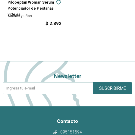
Pilopeptan Woman Sérum
Potenciador de Pestañas
y Cejas
Cabello y uñas
$
2.892
Newsletter
SUSCRIBIRME
Contacto
095151594