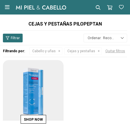

CEJAS Y PESTAÑAS PILOPEPTAN
Recomendados
Filtrando por:
Cabello y uñas
Cejas y pestañas
Quitar filtros