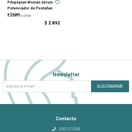
Pilopeptan Woman Sérum
Potenciador de Pestañas
y Cejas
Cabello y uñas
$
2.892
Newsletter
SUSCRIBIRME
Contacto
095151594