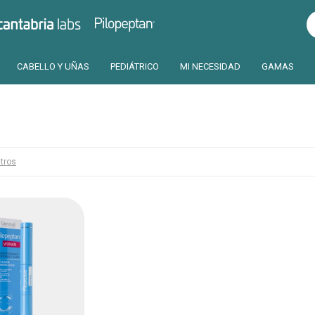
Pilopeptan
Cantabria
CABELLO Y UÑAS
PEDIÁTRICO
MI NECESIDAD
GAMAS
ltros