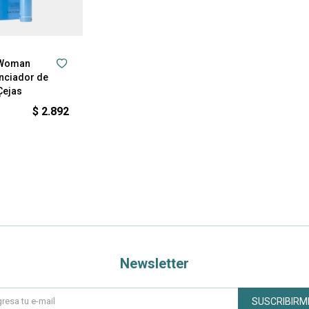
 Woman
nciador de
Cejas
s
$
2.892
Newsletter
SUSCRIBIRM