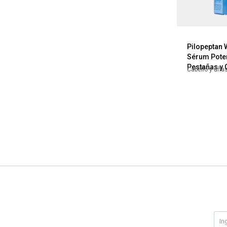
Pilopeptan
Sérum Pote
Pestañas y 
Cabello y uña