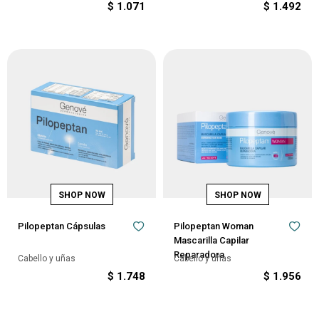
$
1.071
$
1.492
Pilopeptan Cápsulas
Pilopeptan Woman
Mascarilla Capilar
Reparadora
Cabello y uñas
Cabello y uñas
$
1.748
$
1.956