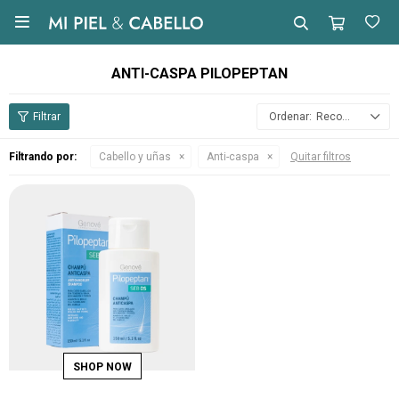

ANTI-CASPA PILOPEPTAN
Recomendados
Filtrando por:
Cabello y uñas
Anti-caspa
Quitar filtros