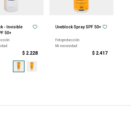
k - Invisible
Uveblock Spray SPF 50+
PF 50+
ección
Fotoprotección
sidad
Mi necesidad
$
2.228
$
2.417