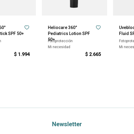
60°
Heliocare 360°
Uvebloc
Stick SPF 50+
Pediatrics Lotion SPF
Fluid S
50+
n
Fotoprotección
Fotoprot
Mi necesidad
Mi nece
$
1.994
$
2.665
Newsletter