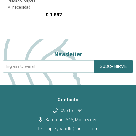
Cuidado Corporal
Mi necesidad
$
1.887
Newsletter
SUSCRIBIRME
Contacto
095151594
Sanlúcar 1545, Montevideo
mipielycabello@rinque.com