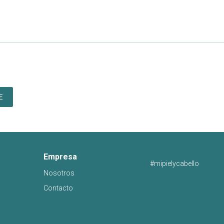
E
Empresa
#mipielycabello
Nosotros
Contacto