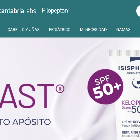
Pilopeptan
Cantabria
CABELLO Y UÑAS
PEDIÁTRICO
MI NECESIDAD
GAMAS