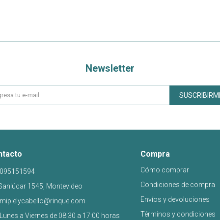
Newsletter
SUSCRIBIRM
ntacto
Compra
Cómo comprar
095151594
Condiciones de compra
Sanlúcar 1545, Montevideo
Envíos y devoluciones
mipielycabello@rinque.com
Términos y condiciones
Lunes a Viernes de 08:30 a 17:00 horas