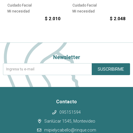
Cuidado Facial
Cuidado Facial
Mi necesidad
Mi necesidad
$
2.010
$
2.048
Newsletter
SUSCRIBIRME
Contacto
095151594
Sanlúcar 1545, Montevideo
mipielycabello@rinque.com