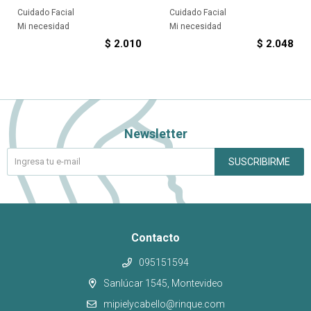
Cuidado Facial
Cuidado Facial
Mi necesidad
Mi necesidad
$
2.010
$
2.048
Newsletter
SUSCRIBIRME
Contacto
095151594
Sanlúcar 1545, Montevideo
mipielycabello@rinque.com