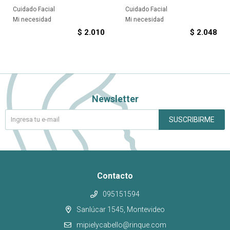
Cuidado Facial
Cuidado Facial
Mi necesidad
Mi necesidad
$
2.010
$
2.048
Newsletter
SUSCRIBIRME
Contacto
095151594
Sanlúcar 1545, Montevideo
mipielycabello@rinque.com