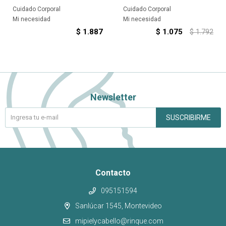
Cuidado Corporal
Cuidado Corporal
Mi necesidad
Mi necesidad
$
1.887
$
1.075
$
1.792
Newsletter
SUSCRIBIRME
Contacto
095151594
Sanlúcar 1545, Montevideo
mipielycabello@rinque.com