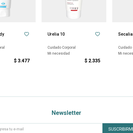
dy
Urelia 10
Secali
ral
Cuidado Corporal
Cuidado 
Mi necesidad
Mi nece
$
3.477
$
2.335
Newsletter
SUSCRIBIRM