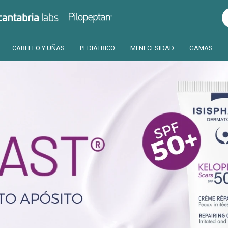
Pilopeptan
Cantabria
CABELLO Y UÑAS
PEDIÁTRICO
MI NECESIDAD
GAMAS