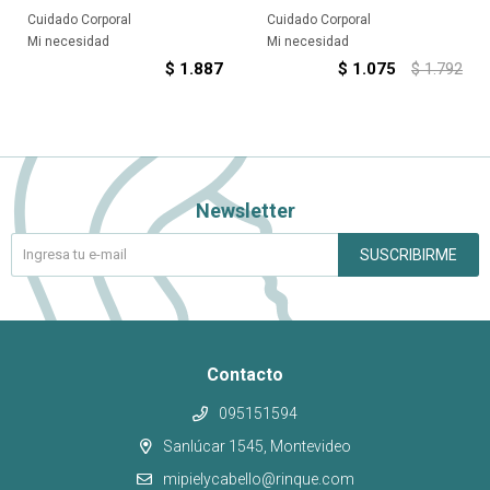
Cuidado Corporal
Cuidado Corporal
Mi necesidad
Mi necesidad
$
1.887
$
1.075
$
1.792
Newsletter
SUSCRIBIRME
Contacto
095151594
Sanlúcar 1545, Montevideo
mipielycabello@rinque.com