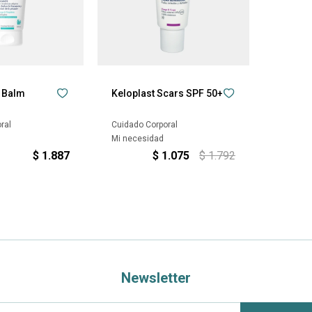
 Balm
Keloplast Scars SPF 50+
ral
Cuidado Corporal
Mi necesidad
$
1.887
$
1.075
$
1.792
Newsletter