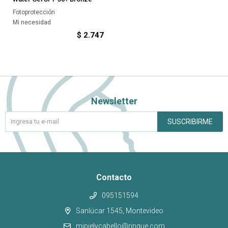
Fotoprotección
Mi necesidad
$
2.747
Newsletter
SUSCRIBIRME
Contacto
095151594
Sanlúcar 1545, Montevideo
mipielycabello@rinque.com