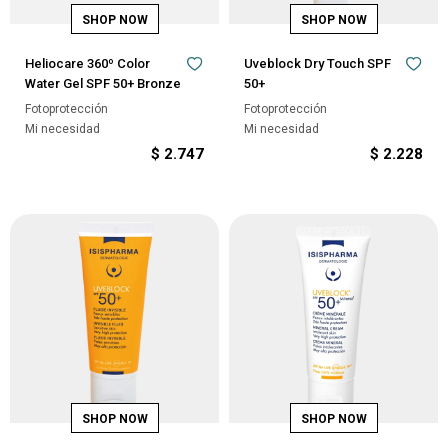
Heliocare 360º Color
Uveblock Dry Touch SPF
Water Gel SPF 50+ Bronze
50+
Fotoprotección
Fotoprotección
Mi necesidad
Mi necesidad
$
2.747
$
2.228