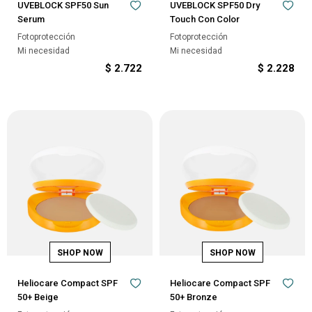
UVEBLOCK SPF50 Sun
UVEBLOCK SPF50 Dry
Serum
Touch Con Color
Fotoprotección
Fotoprotección
Mi necesidad
Mi necesidad
$
2.722
$
2.228
Heliocare Compact SPF
Heliocare Compact SPF
50+ Beige
50+ Bronze