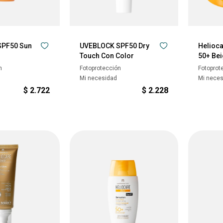
SPF50 Sun
UVEBLOCK SPF50 Dry
Helioc
Touch Con Color
50+ Be
n
Fotoprotección
Fotoprot
Mi necesidad
Mi nece
$
2.722
$
2.228