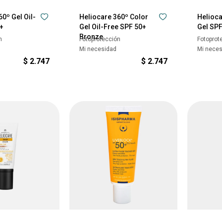
0º Gel Oil-
Heliocare 360º Color
Helioca
+
Gel Oil-Free SPF 50+
Gel SP
Bronze
n
Fotoprotección
Fotoprot
Mi necesidad
Mi nece
$
2.747
$
2.747