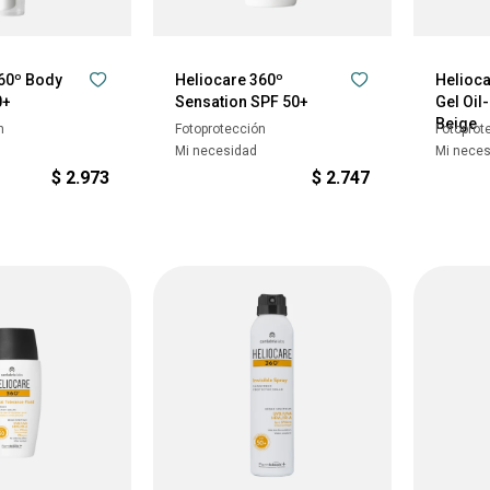
60º Body
Heliocare 360º
Helioca
0+
Sensation SPF 50+
Gel Oil
Beige
n
Fotoprotección
Fotoprot
Mi necesidad
Mi nece
$
2.973
$
2.747