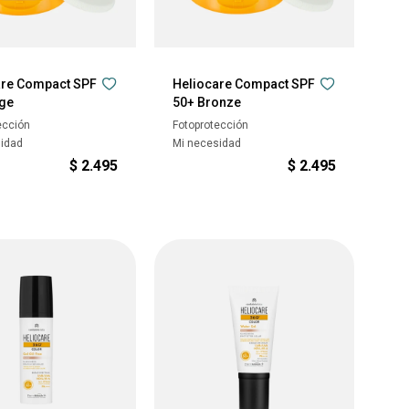
are Compact SPF
Heliocare Compact SPF
ige
50+ Bronze
ección
Fotoprotección
sidad
Mi necesidad
$
2.495
$
2.495