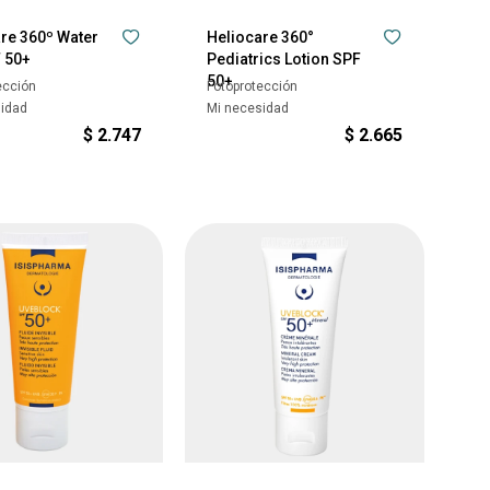
re 360º Water
Heliocare 360°
F 50+
Pediatrics Lotion SPF
50+
ección
Fotoprotección
sidad
Mi necesidad
$
2.747
$
2.665