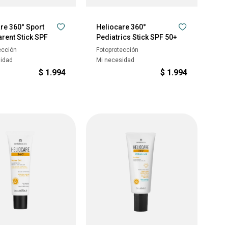
re 360° Sport
Heliocare 360°
rent Stick SPF
Pediatrics Stick SPF 50+
ección
Fotoprotección
sidad
Mi necesidad
$
1.994
$
1.994