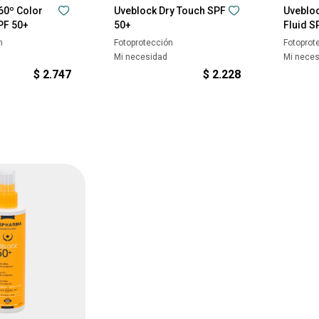
60º Color
Uveblock Dry Touch SPF
Uvebloc
PF 50+
50+
Fluid S
n
Fotoprotección
Fotoprot
Mi necesidad
Mi nece
$
2.747
$
2.228