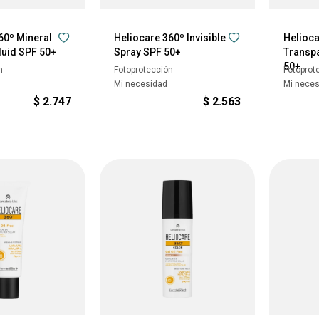
60º Mineral
Heliocare 360º Invisible
Helioca
luid SPF 50+
Spray SPF 50+
Transpa
50+
n
Fotoprotección
Fotoprot
Mi necesidad
Mi nece
$
2.747
$
2.563