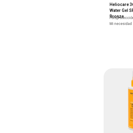
Heliocare 3
Water Gel S
Bronze
Fotoprotecció
Mi necesidad