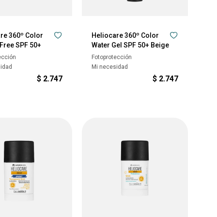
re 360º Color
Heliocare 360º Color
-Free SPF 50+
Water Gel SPF 50+ Beige
ección
Fotoprotección
sidad
Mi necesidad
$
2.747
$
2.747