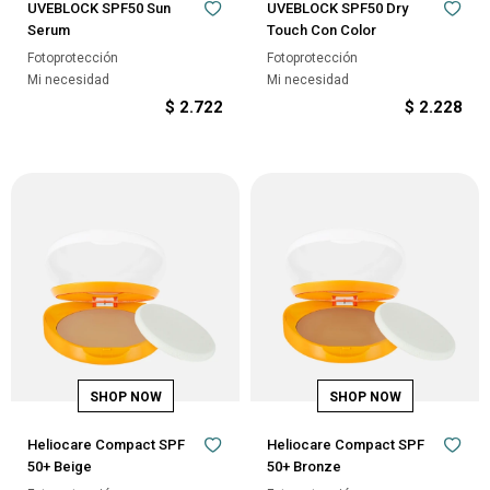
UVEBLOCK SPF50 Sun
UVEBLOCK SPF50 Dry
Serum
Touch Con Color
Fotoprotección
Fotoprotección
Mi necesidad
Mi necesidad
$
2.722
$
2.228
Heliocare Compact SPF
Heliocare Compact SPF
50+ Beige
50+ Bronze