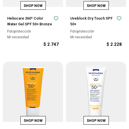
Heliocare 360º Color
Uveblock Dry Touch SPF
Water Gel SPF 50+ Bronze
50+
Fotoprotección
Fotoprotección
Mi necesidad
Mi necesidad
$
2.747
$
2.228