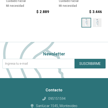
Cuidado Facial
Cuidado Facial
Mi necesidad
Mi necesidad
$
2.889
$
3.446
Newsletter
SUSCRIBIRME
Contacto
095151594
Sanlúcar 1545, Montevideo