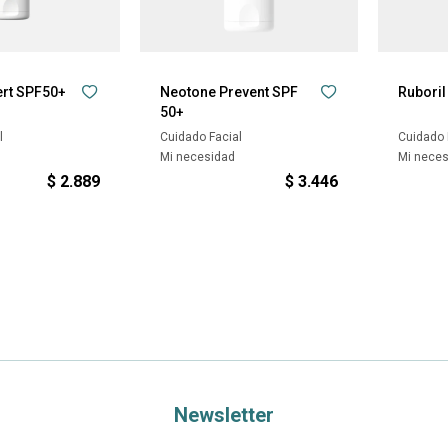
ert SPF50+
Neotone Prevent SPF
Ruboril
50+
l
Cuidado Facial
Cuidado 
Mi necesidad
Mi nece
$
2.889
$
3.446
Newsletter