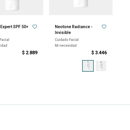
 Expert SPF 50+
Neotone Radiance -
Invisible
Facial
Cuidado Facial
sidad
Mi necesidad
$
2.889
$
3.446