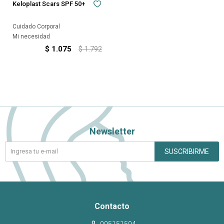
Keloplast Scars SPF 50+
Cuidado Corporal
Mi necesidad
$
1.075
$
1.792
Newsletter
SUSCRIBIRME
Contacto
095151594