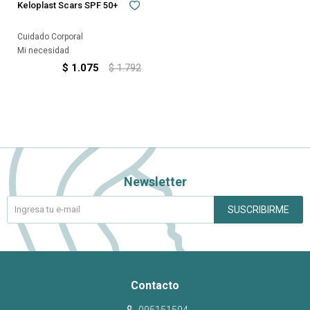
Keloplast Scars SPF 50+
Cuidado Corporal
Mi necesidad
$
1.075
$
1.792
Newsletter
SUSCRIBIRME
Contacto
095151594