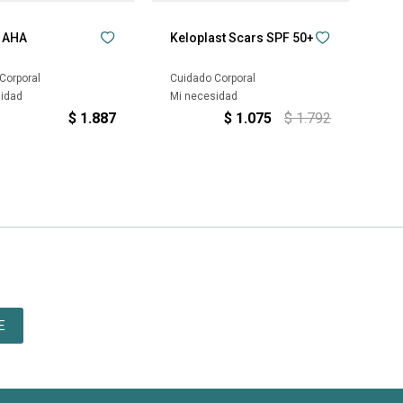
a AHA
Keloplast Scars SPF 50+
Corporal
Cuidado Corporal
sidad
Mi necesidad
$
1.887
$
1.075
$
1.792
E