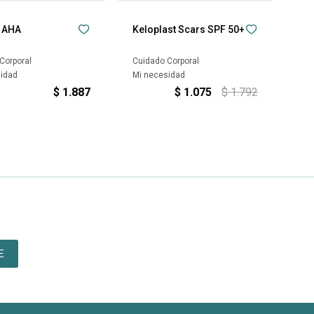
a AHA
Keloplast Scars SPF 50+
Corporal
Cuidado Corporal
sidad
Mi necesidad
$
1.887
$
1.075
$
1.792
E