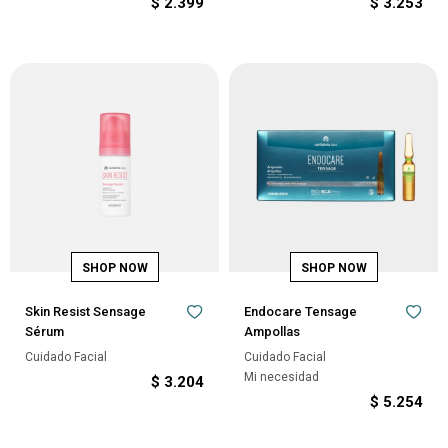
$
2.399
$
3.253
Skin Resist Sensage
Endocare Tensage
Sérum
Ampollas
Cuidado Facial
Cuidado Facial
Mi necesidad
$
3.204
$
5.254