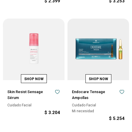
$
2.399
$
3.253
Skin Resist Sensage
Endocare Tensage
Sérum
Ampollas
Cuidado Facial
Cuidado Facial
Mi necesidad
$
3.204
$
5.254