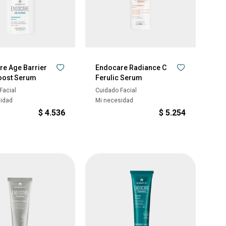
re Age Barrier
Endocare Radiance C
oost Serum
Ferulic Serum
Facial
Cuidado Facial
sidad
Mi necesidad
$
4.536
$
5.254