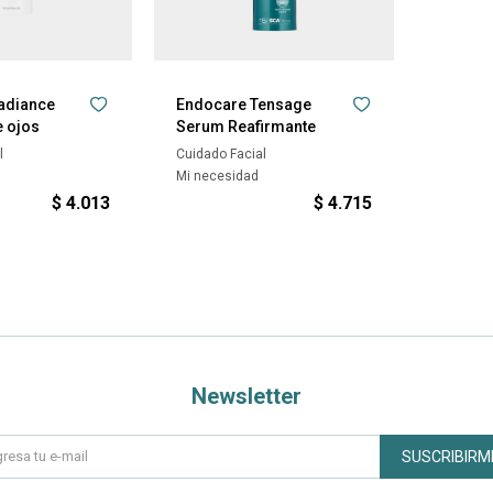
adiance
Endocare Tensage
 ojos
Serum Reafirmante
l
Cuidado Facial
Mi necesidad
$
4.013
$
4.715
Newsletter
SUSCRIBIRM