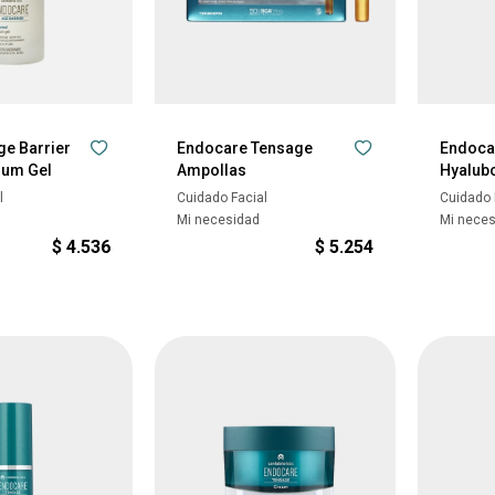
e Barrier
Endocare Tensage
Endoca
rum Gel
Ampollas
Hyalub
l
Cuidado Facial
Cuidado 
Mi necesidad
Mi nece
$
4.536
$
5.254