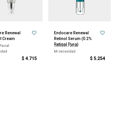
re Renewal
Endocare Renewal
t Cream
Retinol Serum (0.2%
Retinol Puro)
Facial
Cuidado Facial
sidad
Mi necesidad
$
4.715
$
5.254