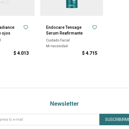
adiance
Endocare Tensage
 ojos
Serum Reafirmante
l
Cuidado Facial
Mi necesidad
$
4.013
$
4.715
Newsletter
SUSCRIBIRM