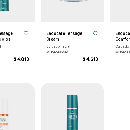
ensage
Endocare Tensage
Endoca
 ojos
Cream
Comfor
l
Cuidado Facial
Cuidado 
Mi necesidad
Mi nece
$
4.013
$
4.613