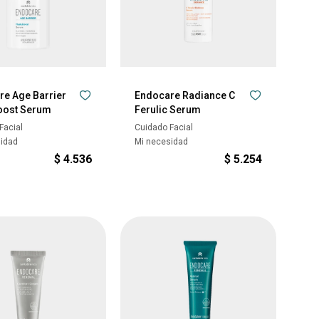
re Age Barrier
Endocare Radiance C
oost Serum
Ferulic Serum
Facial
Cuidado Facial
sidad
Mi necesidad
$
4.536
$
5.254